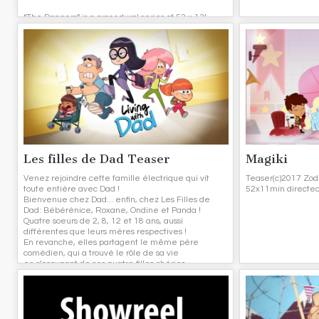
“The Dangers” is a procedural series of 52 x 13’
episodes, with elements of serialization. The series
is aimed at boys and girls aged between 6 and 10
who are about to face one of the greatest
challenges there is: growing up.
Les filles de Dad Teaser
Magiki
Venez rejoindre cette famille électrique qui vit
Teaser(c)2017 Zodi
toute entière avec Dad !
52x11min directed
Bienvenue chez Dad... enfin, chez Les Filles de
Dad: Bébérénice, Roxane, Ondine et Panda !
Quatre soeurs de 2, 8, 12 et 18 ans, aussi
différentes que leurs mères respectives !
En revanche, elles partagent le même père
comédien, qui a trouvé le rôle de sa vie
en s’occupant de ses quatre filles chéries.