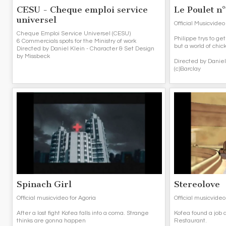
CESU - Cheque emploi service
Le Poulet n
universel
Official Musicvide
Cheque Emploi Service Universel (CESU)
Philippe trys to get
6 Commercials spots for the Ministry of work
but a world of chick
Directed by Daniel Klein - Character & Set Design
by Missbeck
Directed by Daniel
(c)Barclay
Spinach Girl
Stereolove
Official musicvideo for Agoria
Official musicvideo
After a lost fight Kofea falls into a coma. Strange
Kofea found a job 
thinks are gonna happen
Restaurant.