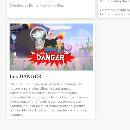
While eating the wo
Directed by Daniel Klein -- (c) Pias
Caracter Design b
Daniel Klein -- (c) 
Les DANGER
Du jour au lendemain le monde a changé : la
nature a repris les villes, les animaux ont
commencé à parler et l’humanité a perdu
l’essentiel de son progrès technologique. Dans ce
joyeux bazar, une famille composée de deux
enfants, de leur père et d’une bactérie géante
part en MonsterTruck à la recherche de la mère,
disparue.
“Les Danger” c’est 52 épisodes bouclés de 13’